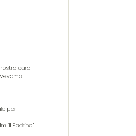
 nostro caro 
 avevamo 
le per 
m "Il Padrino". 