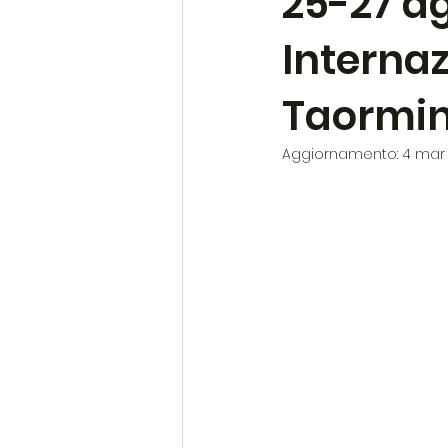
25-27 ag
Internaz
Taormi
Aggiornamento:
4 mar