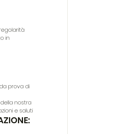
regolarità 
o in 
nda prova di 
della nostra 
zioni e saluti
AZIONE: