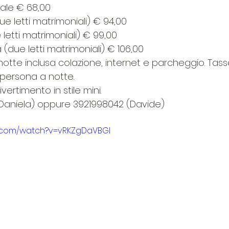
ale € 68,00
 letti matrimoniali) € 94,00
letti matrimoniali) € 99,00
due letti matrimoniali) € 106,00
otte inclusa colazione, internet e parcheggio. Tassa
 persona a notte.
ivertimento in stile mini.
Daniela) oppure 3921998042 (Davide)
e.com/watch?v=vRKZgDaVBGI