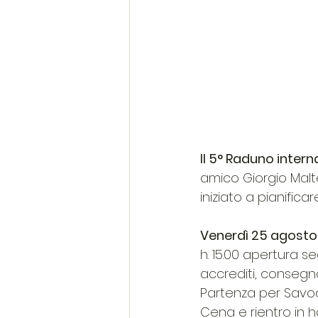
Il 5° Raduno interna
amico Giorgio Malt
iniziato a pianific
Venerdì 25 agosto
h. 15.00 apertura se
accrediti, consegn
Partenza per Savoca e
Cena e rientro in ho