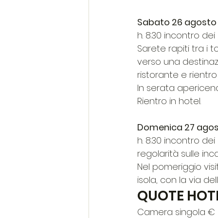
Sabato 26 agosto
h. 8.30 incontro dei
Sarete rapiti tra i
verso una destinazi
ristorante e rientro 
In serata apericena
Rientro in hotel.
Domenica 27 ago
h. 8.30 incontro de
regolarità sulle inc
Nel pomeriggio visi
isola, con la via de
QUOTE HOTE
Camera singola € 