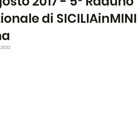
osto 2017 - 5° Raduno
ionale di SICILIAinMINI
na
 2022