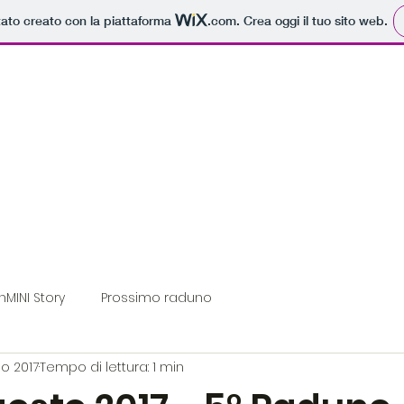
tato creato con la piattaforma
.com
. Crea oggi il tuo sito web.
Home
Diventa socio
Convenzioni esclusive
inMINI Story
Prossimo raduno
o 2017
Tempo di lettura: 1 min